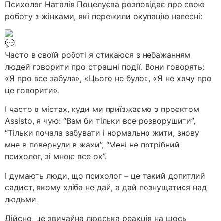
Психолог Наталія Поцeлуєва розповідає про свою
роботу з жінками, які пережили окупацію навесні:
Часто в своїй роботі я стикаюся з небажанням
людей говорити про страшні події. Вони говорять:
«Я про все забула», «Цього не було», «Я не хочу про
це говорити».
І часто в містах, куди ми приїзжаємо з проєктом
Assisto, я чую: “Вам би тільки все розворушити”,
“Тільки почала забувати і нормально жити, знову
мне в повернули в жахи”, “Мені не потрібний
психолог, зі мною все ок”.
І думають люди, що психолог – це такий допитлий
садист, якому хліба не дай, а дай познущатися над
людьми.
Дійсно, це звичайна людська реакція на щось