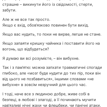
страшне – викинути його із свідомості, стерти,
забути.
Але ж не все так просто.
Якщо є вхід, обов‘язково повинен бути вихід.
Якщо вас нудить, то поки не вирве, легше не стане.
Якщо запаяти кришку чайника і поставити його на
вогонь, що відбудеться?
Я думаю ви всі розумієте, – він вибухне.
Так і з пам‘ятю: можна запхати травматичні спогади
глибоко, але «мозг буде нудити до тих пір, поки він
від цього не позбавиться», іншими словами «не
вибухне» в зовсім незручний для цього час.
І тоді, наче все з людиною добре, живе собі в
безпеці, в любові і злагоді, а її починають мучити
нав‘язливі нічні жахи чи флешбеки, чи панічні атаки,