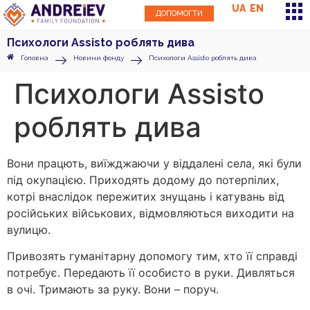
UA
EN
ДОПОМОГТИ
Психологи Assisto роблять дива
Головна
Новини фонду
Психологи Assisto роблять дива
Психологи Assisto
роблять дива
Вони працють, виїжджаючи у віддалені села, які були
під окупацією. Приходять додому до потерпілих,
котрі внаслідок пережитих знущань і катувань від
російських військових, відмовляються виходити на
вулицю.
Привозять гуманітарну допомогу тим, хто її справді
потребує. Передають її особисто в руки. Дивляться
в очі. Тримають за руку. Вони – поруч.