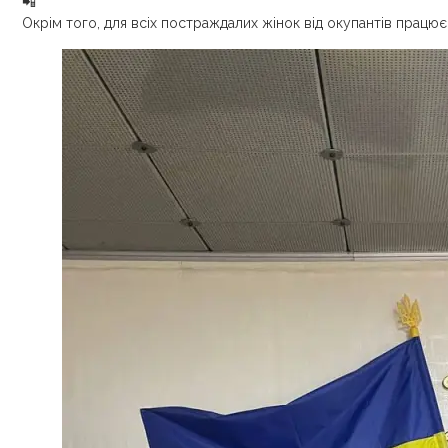
Окрім того, для всіх постраждалих жінок від окупантів працю