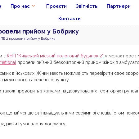
а
Про нас
Проєкти
Звітність
Партнери
Контакти
провели прийом у Бобрику
КМПБ 2 провели прийом у Бобрику
ги з
КНП “Київський міський пологовий будинок 2”
у межах проєкту 
national
провели виїзний безкоштовний прийом жінок в амбулато
ських військових. Жінки мають можливість перевірити своє здоро
за межі свого населеного пункту.
sto також проводить з жінками на деокупованих територіях групові
нок щонайменше 14 індивідуальними сесіями зі спеціалістом психо
, надаючи гуманітарну допомогу.