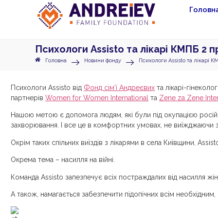
Головн
Психологи Assisto та лікарі КМПБ 2 
Головна
Новини фонду
Психологи Assisto та лікарі 
Психологи Assisto від
Фонд сім’ї Андреєвих
та лікарі-гінеколо
партнерів
Women for Women International
та
Zene za Zene Inter
Нашою метою є допомога людям, які були під окупацією росій
захворювання. І все це в комфортних умовах, не виїжджаючи 
Окрім таких спільних виїздів з лікарями в села Київщини, Assi
Окрема тема – насилля на війні.
Команда Assisto запезпечує всіх постраждалих від насилля жі
А також, намагається забезпечити підопічних всім необхідним