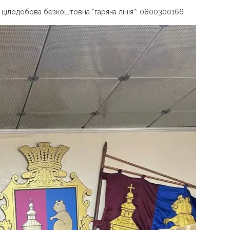
є цілодобова безкоштовна “гаряча лінія”: 0800300166