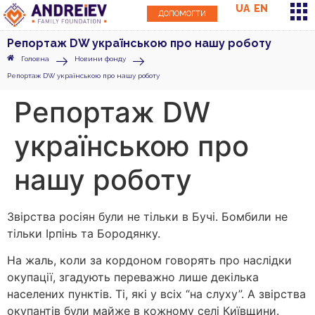
UA
EN
ДОПОМОГТИ
Репортаж DW українською про нашу роботу
Головна
Новини фонду
Репортаж DW українською про нашу роботу
Репортаж DW
українською про
нашу роботу
Звірства росіян були не тільки в Бучі. Бомбили не
тільки Ірпінь та Бородянку.
На жаль, коли за кордоном говорять про наслідки
окупації, згадують переважно лише декілька
населених пунктів. Ті, які у всіх “на слуху”. А звірства
окупантів були майже в кожному селі Київщини.